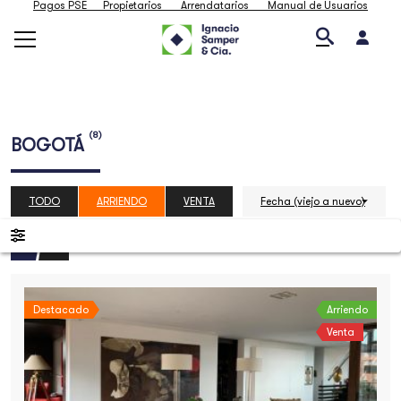
Pagos PSE
Propietarios
Arrendatarios
Manual de Usuarios
(8)
BOGOTÁ
TODO
ARRIENDO
VENTA
Fecha (viejo a nuevo)
Destacado
Arriendo
Venta