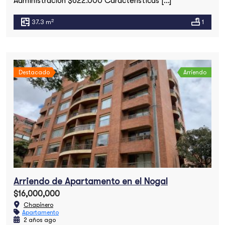
Administración $622.000 Características […]
2
37.3 m
1
Destacado
Arriendo
Arriendo de Apartamento en el Nogal
$16,000,000
Chapinero
Apartamento
2 años ago