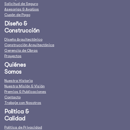
Solicitud de Seguro
Asesorías & Avalúos
Cupón de Pago
Diseño &
Construcción
Diseño Arquitectónico
Construcción Arquitectónica
Gerencia de Obras
Proyectos
Quiénes
Somos
Nuestra Historia
Nuestra Misión & Visión
Premios & Publicaciones
Contacto
Trabaje con Nosotros
Política &
Calidad
Política de Privacidad