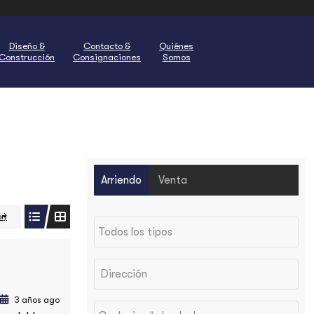
Diseño &
Contacto &
Quiénes
Construcción
Consignaciones
Somos
Arriendo
Venta
r)
3 años ago