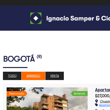
(8)
BOGOTÁ
TODO
ARRIENDO
VENTA
Aparta
Destacado
Arriendo
$27,000
Chapin
Aparta