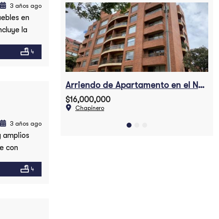
3 años ago
ebles en
cluye la
dos los
4
as fotos.
en Fagua
Arriendo de Apartamento en el Nogal
Ap
$16,000,000
$3
Chapinero
3 años ago
y amplios
te con
ño privado,
4
ntana a la