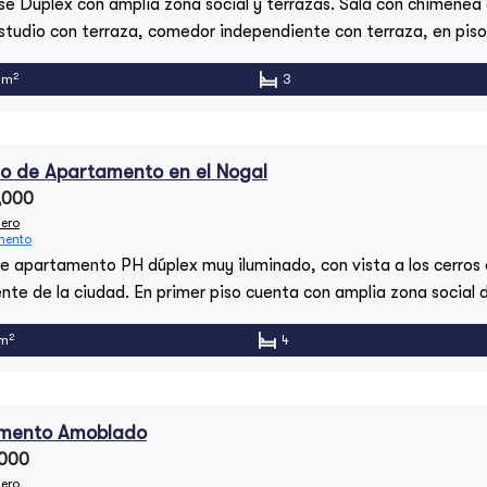
e Dúplex con amplia zona social y terrazas. Sala con chimenea
estudio con terraza, comedor independiente con terraza, en piso
ca con chimenea y terraza con vista a la ciudad. Tres alcobas c
2
 m
3
osibilidad de cuarta alcoba con baño. Pisos en madera natural 
[…]
do de Apartamento en el Nogal
,000
ero
mento
e apartamento PH dúplex muy iluminado, con vista a los cerros 
ente de la ciudad. En primer piso cuenta con amplia zona social d
con balcón y estudio independiente. Cocina amplia, lavandería,
2
 m
4
servicio. Un área de alcobas con dos alcobas que comparten ba
[…]
mento Amoblado
,000
ero