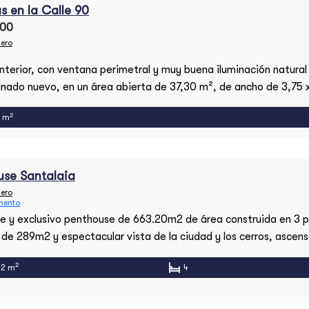
s en la Calle 90
000
ero
interior, con ventana perimetral y muy buena iluminación natural 
inado nuevo, en un área abierta de 37,30 m², de ancho de 3,75 x
 , mas baño privado. Tiene vista al aislamiento contra edificio no
2
3 m
de ladrillo. Área 37,30 m² Canon de Arrendamiento $1.490.000 V
ración $622.000 Características […]
use Santalaia
ero
mento
e y exclusivo penthouse de 663.20m2 de área construida en 3 p
 de 289m2 y espectacular vista de la ciudad y los cerros, ascen
y de servicio. En el noveno piso el área social con espacios muy 
2
.2 m
4
 chimenea natural, comedor independiente ambos con salida a t
[…]