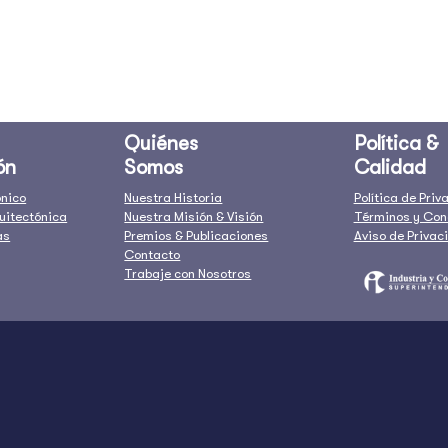
Quiénes
Política &
ón
Somos
Calidad
ónico
Nuestra Historia
Política de Pri
uitectónica
Nuestra Misión & Visión
Términos y Con
as
Premios & Publicaciones
Aviso de Privac
Contacto
Trabaje con Nosotros