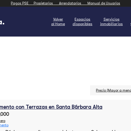
Pagos PSE
Propietarios
Arrendatarios
Manual de Usuarios
Volver
Espacios
Servicios
al Home
disponibles
inmobiliarios
Precio (Mayor a meno
mento con Terrazas en Santa Bárbara Alta
,000
ero
mento