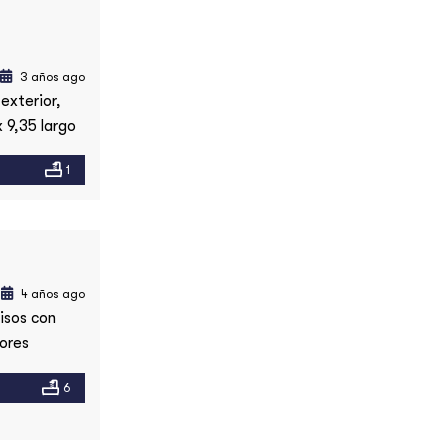
3 años ago
exterior,
 9,35 largo
rte en
1
alor
4 años ago
isos con
sores
amplios de
6
erraza y