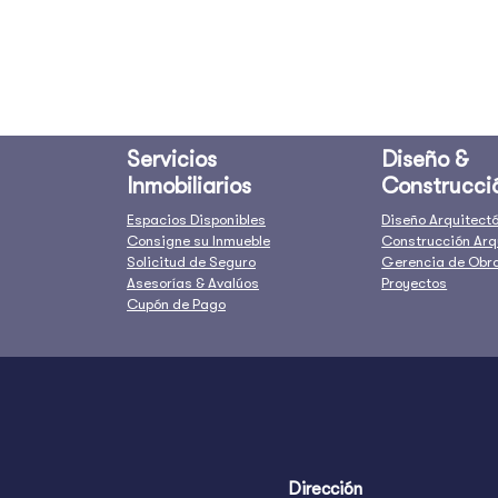
Servicios
Diseño &
Inmobiliarios
Construcci
Espacios Disponibles
Diseño Arquitect
Consigne su Inmueble
Construcción Arq
Solicitud de Seguro
Gerencia de Obr
Asesorías & Avalúos
Proyectos
Cupón de Pago
Dirección