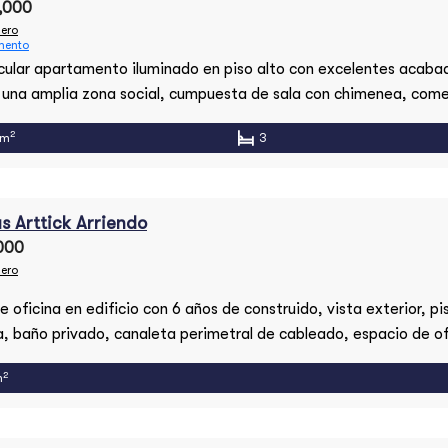
,000
ero
mento
ular apartamento iluminado en piso alto con excelentes acaba
 una amplia zona social, cumpuesta de sala con chimenea, com
iente, estudio y estar de alcobas y baño de visitas. La alcoba p
2
 m
3
on walking closet y baño en suite, la segunda alcoba con baño e
s closet y la […]
s Arttick Arriendo
000
ero
e oficina en edificio con 6 años de construido, vista exterior, pi
, baño privado, canaleta perimetral de cableado, espacio de of
y mayor espacio abierto. 2 Garajes dobles. Área 59 m2 Precio 
2
m
,000 Valor Administración $1’169,000 Características adicional
rol de accesos, planta de suplencia, un ascensor, portería y […]