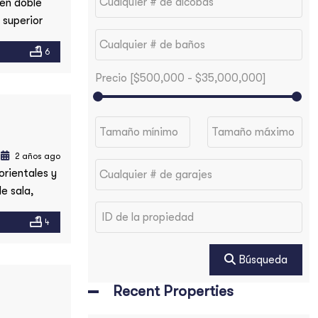
 en doble
 superior
ada una con
6
en zona
Precio [
$500,000
-
$35,000,000
]
2 años ago
orientales y
e sala,
 cuarto y
4
ño y una
Búsqueda
Recent Properties