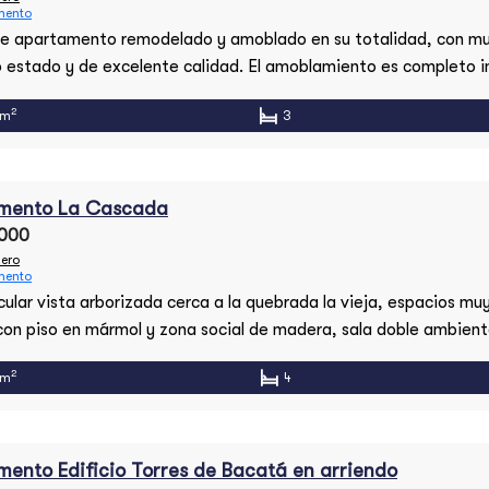
mento
e apartamento remodelado y amoblado en su totalidad, con mu
 estado y de excelente calidad. El amoblamiento es completo in
 de vajillas y elementos de cocina, y juegos de cama. Incluye to
2
 m
3
y electrodomésticos, menos la decoración, y el arte visible en l
alcobas cada una […]
Apartamento en el Nogal
Casa Remodelada 
mento La Cascada
$3,000,000,000
$12,000,000
,000
Chapinero
Chapinero
ero
mento
ular vista arborizada cerca a la quebrada la vieja, espacios mu
 con piso en mármol y zona social de madera, sala doble ambien
, comedor grande, generosa alcoba principal con Vestier y ba
2
 m
4
 con baño privado, Estar de alcobas, Alcoba 3 y 4 con puerta ve
ento Edificio Torres de Bacatá en arriendo