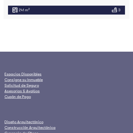
2
241 m
3
Espacios Disponibles
Consigne su Inmueble
Solicitud de Seguro
Asesorías & Avalúos
Cupón de Pago
Diseño Arquitectónico
Construcción Arquitectónica