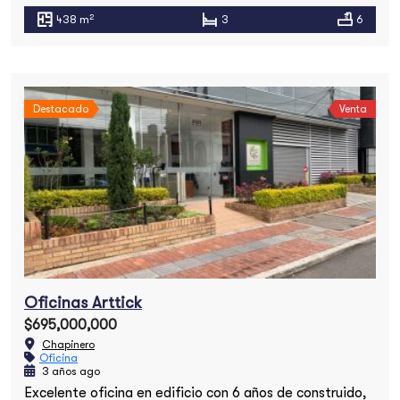
2
438 m
3
6
Destacado
Venta
Oficinas Arttick
$695,000,000
Chapinero
Oficina
3 años ago
Excelente oficina en edificio con 6 años de construido,