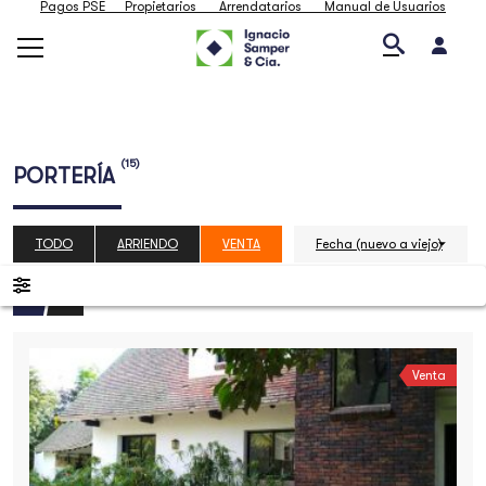
Pagos PSE
Propietarios
Arrendatarios
Manual de Usuarios
(15)
PORTERÍA
TODO
ARRIENDO
VENTA
Fecha (nuevo a viejo)
Venta
000
]