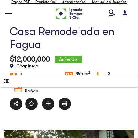
Pagos PSE
Propietarios
Arrendatarios
Manual de Usuarios
Casa Remodelada en
Fagua
$12,000,000
Arriendo
Chapinero
2
x
345 m
3
ID de la propiedad
Tamaño
Alcobas
3
Baños