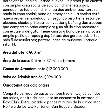
porcelanato, cocina y baños nuevos. En primer piso cuenta
Chapinero
con amplia área social de sala con chimenea a gas,
comedor, estudio con chimenea dos ambientes; terraza
hacia la zona social; baño de emergencia. La cocina está
nueva recién remodelada. En segundo piso tiene estar de
alcobas, alcoba principal con vestier y baño, y dos alcobas
que comparten baño completo y un altillo tipo mansarda
con escalera de gato. Tiene cuarto y baño de servicio; un
amplio patio de ropas y depósitos, dos garajes cubiertos
más 5 descubiertos; perrera, casa de muñecas y parque
infantil.
Área del lote
6.400 m²
Área de la casa:
345 m² + 37 m² de terraza
Canon de Arrendamiento
$12.000.000
Valor de Administración:
$896.000
Características adicionales
Conjunto cerrado de casas campestres en Cajicá con dos
porterías, dentro del conjunto se encuentra la entrada al
Polo Club. Está ubicado a pocos minutos de la clínica Marly
Norte y de los CC Fontanar, San Roque y Bazaar.