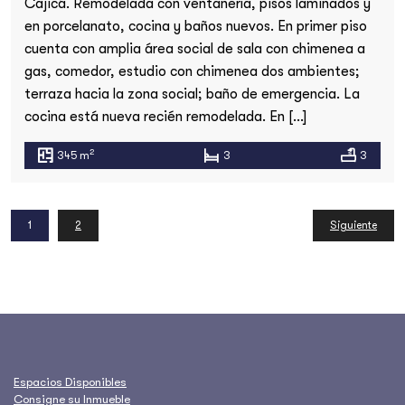
Cajicá. Remodelada con ventanería, pisos laminados y
en porcelanato, cocina y baños nuevos. En primer piso
cuenta con amplia área social de sala con chimenea a
gas, comedor, estudio con chimenea dos ambientes;
terraza hacia la zona social; baño de emergencia. La
cocina está nueva recién remodelada. En […]
2
345 m
3
3
1
2
Siguiente
Espacios Disponibles
Consigne su Inmueble