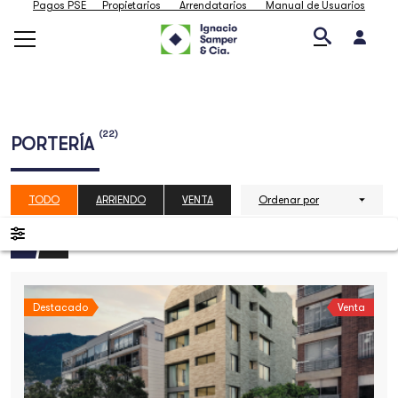
Pagos PSE
Propietarios
Arrendatarios
Manual de Usuarios
(22)
PORTERÍA
TODO
ARRIENDO
VENTA
Ordenar por
Destacado
Venta