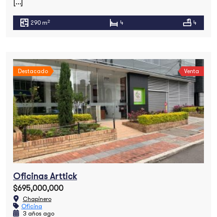
[…]
2
290 m
4
4
Destacado
Venta
Oficinas Arttick
$695,000,000
Chapinero
Oficina
3 años ago