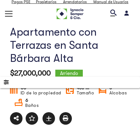
Pagos PSE
Propietarios
Arrendatarios
Manual de Usuarios
Apartamento con
Terrazas en Santa
Bárbara Alta
$27,000,000
Arriendo
Chapinero
2
00
438 m
3
ID de la propiedad
Tamaño
Alcobas
6
Baños