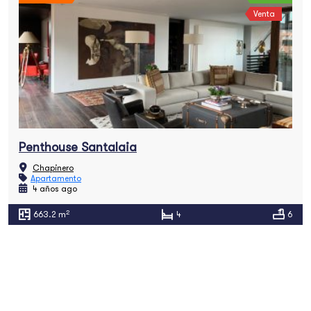
Venta
Penthouse Santalaia
Chapinero
Apartamento
4 años ago
2
663.2 m
4
6