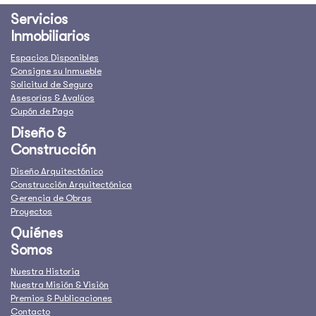
Servicios
Inmobiliarios
Espacios Disponibles
Consigne su Inmueble
Solicitud de Seguro
Asesorías & Avalúos
Cupón de Pago
Diseño &
Construcción
Diseño Arquitectónico
Construcción Arquitectónica
Gerencia de Obras
Proyectos
Quiénes
Somos
Nuestra Historia
Nuestra Misión & Visión
Premios & Publicaciones
Contacto