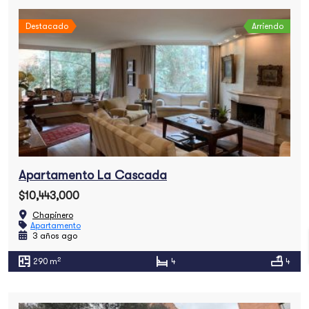
Destacado
Arriendo
Apartamento La Cascada
$10,443,000
Chapinero
Apartamento
3 años ago
2
290 m
4
4