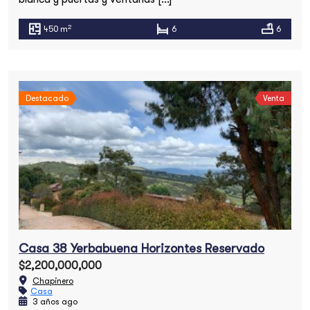
2
450 m
6
6
Destacado
Venta
Casa 38 Yerbabuena Horizontes Reservado
$2,200,000,000
Chapinero
Casa
3 años ago