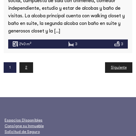
social, cumpuesta de sala con chimenea, comedor
independiente, estudio y estar de alcobas y baño de
visitas. La alcoba principal cuenta con walking closet y
baño en suite, la segunda alcoba con baño en suite y
generosos closet y la […]
2
240 m
3
3
1
2
Siguiente
Espacios Disponibles
Consigne su Inmueble
Solicitud de Seguro