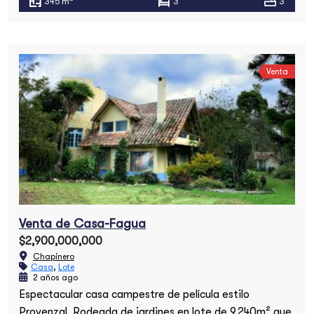
345 m
3
3
Venta
Venta de Casa-Fagua
$2,900,000,000
Chapinero
Casa
,
Lote
2 años ago
Espectacular casa campestre de película estilo
Provenzal. Rodeada de jardines en lote de 9.240m² que