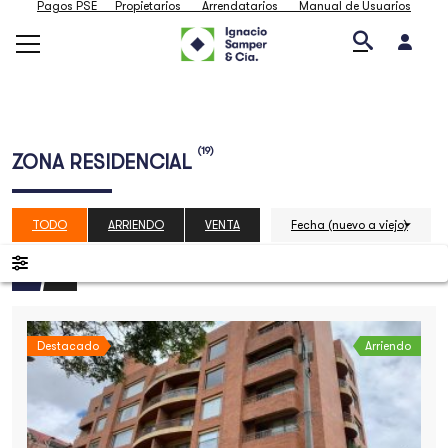
Pagos PSE
Propietarios
Arrendatarios
Manual de Usuarios
(19)
ZONA RESIDENCIAL
TODO
ARRIENDO
VENTA
Fecha (nuevo a viejo)
Destacado
Arriendo