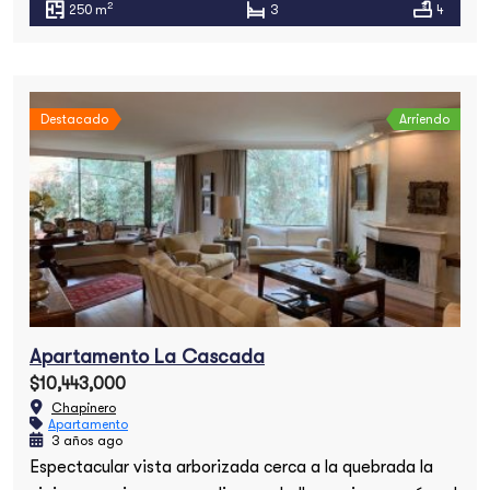
2
250 m
3
4
Destacado
Arriendo
Apartamento La Cascada
$10,443,000
Chapinero
Apartamento
3 años ago
Espectacular vista arborizada cerca a la quebrada la