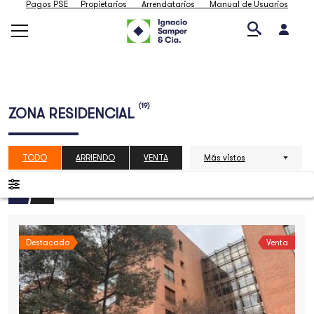
Pagos PSE
Propietarios
Arrendatarios
Manual de Usuarios
(19)
ZONA RESIDENCIAL
TODO
ARRIENDO
VENTA
Más vistos
Destacado
Venta